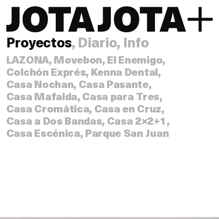
Proyectos
,
Diario
,
Info
LAZONA
,
Movebon
,
El Enemigo
,
Colchón Exprés
,
Kenna Dental
,
Casa Nochan
,
Casa Pasante
,
Casa Mafalda
,
Casa para Tres
,
Casa Cromática
,
Casa en Cruz
,
Casa a Dos Bandas
,
Casa 2×2+1
,
Casa Escénica
,
Parque San Juan